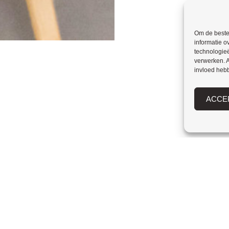
Om de beste 
informatie o
technologieë
verwerken. A
invloed heb
ACCE
kijk waar je
nt met onze