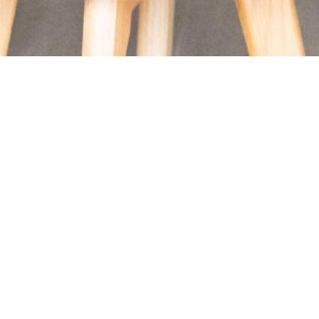
Neem de twijfels weg en 
echt voor weggelegd be
loopbaan begeleiding